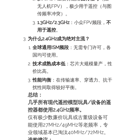
无人机FPV），极少用于遥控（与图
传频率冲突）。
1.3GHz/2.3GHz
：小众FPV频段，
不
用于遥控
。
为什么2.4GHz成为绝对主流？
全球通用ISM频段
：无需专门许可，各
国均可使用。
技术成熟成本低
：芯片大规模量产，性
价比高。
性能均衡
：在传输速率、穿透力、抗干
扰性间取得较好平衡。
总结：
几乎所有现代遥控模型玩具/设备的遥
控器都使用2.4GHz频率。
仅有极少数廉价玩具或古董级设备可
能使用27MHz/49MHz等老频率，专
业领域基本已淘汰40MHz/72MHz。
选购建议：