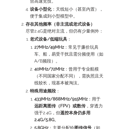
合高速竞技。
设备小型化
：天线短小（甚至内置），
便于集成到小型模型中。
存在其他频率（非主流或老式设备）
尽管2.4G是绝对主流，但仍有少量例外：
老式设备/低端玩具
：
27MHz/49MHz
：常见于廉价玩具
车、船，易受干扰且需分频使用（如
A/B频段）。
40MHz/72MHz
：曾用于专业航模
（不同国家分配不同），需执照且天
线较长，现基本被淘汰。
特殊用途频段
：
433MHz/868MHz/915MHz
：用于
远距离图传（FPV）或数传
，穿透力
强于2.4G，但
遥控本身仍多用
2.4G/5.8G
。
5.8GHz
：主要分配给
图传信号
（如