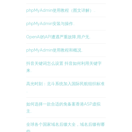
phpMyAdmin使用教程（图文详解）..
phpMyAdmin安装与操作..
OpenAI的API遭遇严重故障,用户无..
phpMyAdmin使用教程和概况..
抖音关键词怎么设置 抖音如何利用关键字
来..
高光时刻：北斗系统加入国际民航组织标准
..
如何选择一款合适的免备案香港ASP虚拟
主..
全球各个国家域名后缀大全，域名后缀有哪
些..