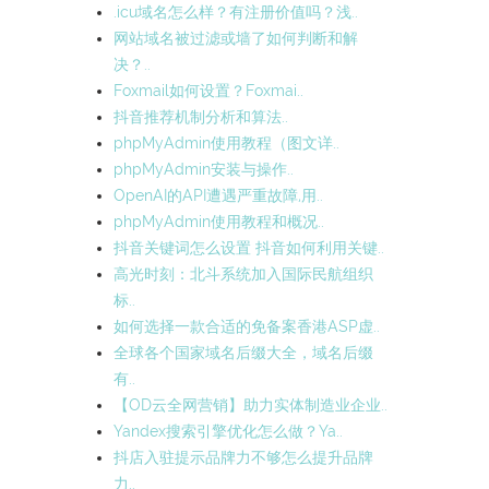
.icu域名怎么样？有注册价值吗？浅..
网站域名被过滤或墙了如何判断和解
决？..
Foxmail如何设置？Foxmai..
抖音推荐机制分析和算法..
phpMyAdmin使用教程（图文详..
phpMyAdmin安装与操作..
OpenAI的API遭遇严重故障,用..
phpMyAdmin使用教程和概况..
抖音关键词怎么设置 抖音如何利用关键..
高光时刻：北斗系统加入国际民航组织
标..
如何选择一款合适的免备案香港ASP虚..
全球各个国家域名后缀大全，域名后缀
有..
【OD云全网营销】助力实体制造业企业..
Yandex搜索引擎优化怎么做？Ya..
抖店入驻提示品牌力不够怎么提升品牌
力..